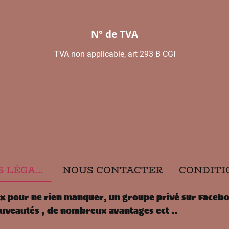
N° de TVA
TVA non applicable, art 293 B CGI
MENTIONS LÉGALES
NOUS CONTACTER
x pour ne rien manquer, un groupe privé sur Facebo
uveautés , de nombreux avantages ect ..